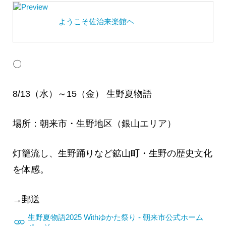
ようこそ佐治来楽館ヘ
〇
8/13（水）～15（金） 生野夏物語
場所：朝来市・生野地区（銀山エリア）
灯籠流し、生野踊りなど鉱山町・生野の歴史文化
を体感。
→郵送
生野夏物語2025 Withゆかた祭り - 朝来市公式ホーム