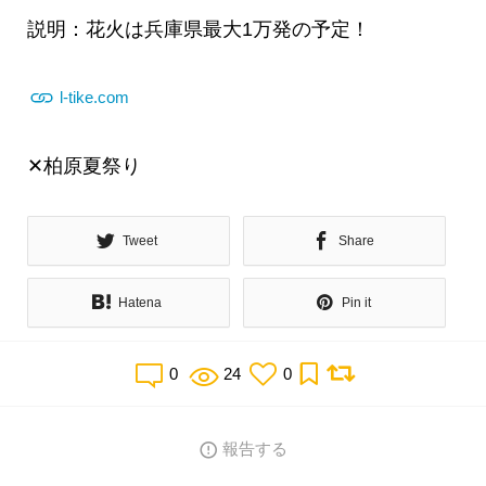
説明：花火は兵庫県最大1万発の予定！
l-tike.com
‪✕‬柏原夏祭り
Tweet
Share
Hatena
Pin it
0
24
0
報告する