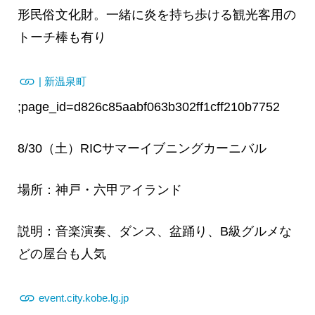
形民俗文化財。一緒に炎を持ち歩ける観光客用の
トーチ棒も有り
| 新温泉町
;page_id=d826c85aabf063b302ff1cff210b7752
8/30（土）RICサマーイブニングカーニバル
場所：神戸・六甲アイランド
説明：音楽演奏、ダンス、盆踊り、B級グルメな
どの屋台も人気
event.city.kobe.lg.jp