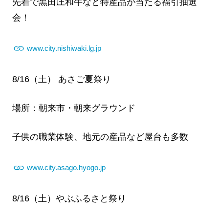
先着で黒田庄和牛など特産品が当たる福引抽選
会！
www.city.nishiwaki.lg.jp
8/16（土） あさご夏祭り
場所：朝来市・朝来グラウンド
子供の職業体験、地元の産品など屋台も多数
www.city.asago.hyogo.jp
8/16（土）やぶふるさと祭り