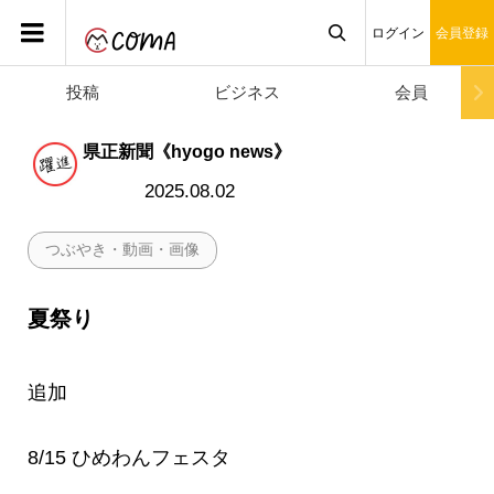
ログイン
会員登録
投稿
ビジネス
会員

県正新聞《hyogo news》
2025.08.02
つぶやき・動画・画像
夏祭り
追加
8/15 ひめわんフェスタ