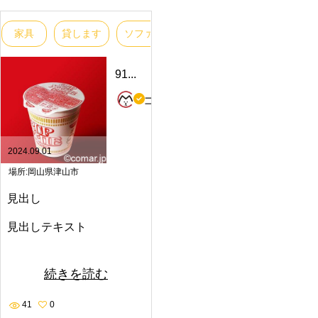
家具
貸します
ソファー
1人用
あげます
買
91...
コ
マ
ー
2024.09.01
場所:岡山県津山市
見出し
見出しテキスト
続きを読む
41
0