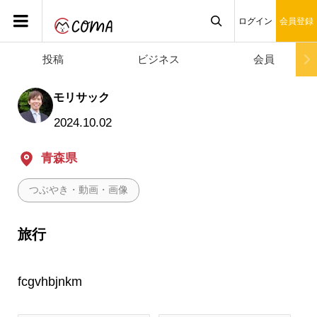
ログイン
会員登録
投稿
ビジネス
会員

モリサック
2024.10.02
青森県
つぶやき・動画・画像
旅行
fcgvhbjnkm