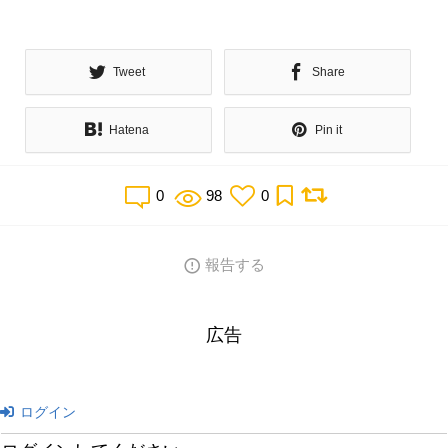
＋ＮＵＫＵＭＯＲＩ 兵庫の手づくり雑貨&スイーツ
Tweet
Share
Hatena
Pin it
0
98
0
報告する
広告
ログイン