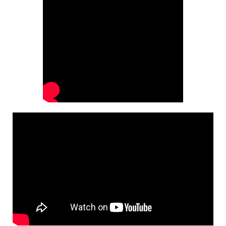
＋ＮＵＫＵＭＯＲＩ 兵庫の手づくり雑貨&スイーツ