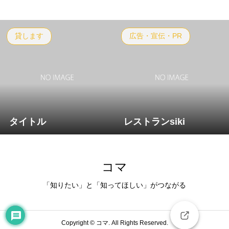
貸します
広告・宣伝・PR
タイトル
レストランsiki
コマ
「知りたい」と「知ってほしい」がつながる
豊岡 門間新市長が初登庁 子育てクーポン
導入検討「子育てにやさしい街」へ - サン
テレビニュース
Copyright ©
コマ. All Rights Reserved.