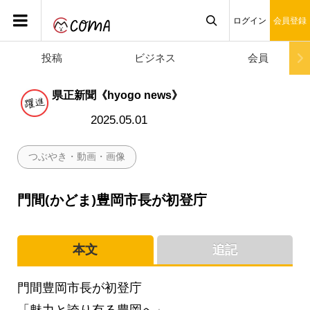
ログイン
会員登録
投稿
ビジネス
会員

県正新聞《hyogo news》
2025.05.01
つぶやき・動画・画像
門間(かどま)豊岡市長が初登庁
本文
追記
門間豊岡市長が初登庁
「魅力と誇り有る豊岡へ」