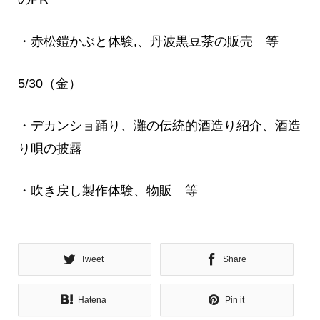
・赤松鎧かぶと体験,、丹波黒豆茶の販売 等
5/30（金）
・デカンショ踊り、灘の伝統的酒造り紹介、酒造
り唄の披露
・吹き戻し製作体験、物販 等
Tweet
Share
Hatena
Pin it