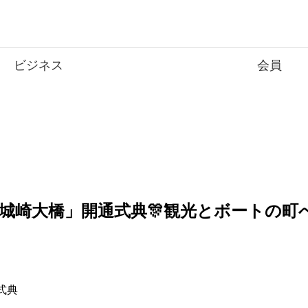
ビジネス
会員
日程「城崎大橋」開通式典🎊観光とボートの町
式典