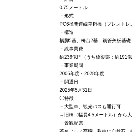
0.75メートル
・形式
PC6径間連続箱桁橋（プレスト
・構造
橋脚5基、橋台2基、鋼管矢板基礎
・総事業費
約236億円（うち橋梁部：約191
・事業期間
2005年度～2028年度
・開通日
2025年5月31日
◯特徴
・大型車、観光バスも通行可
→旧橋（幅員4.5メートル）から大
・景観配慮
茶色アルミ高欄、親柱に自然石、