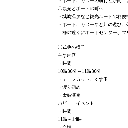
・ボート、カヌーの航行性が向上
◯観光とボートの町へ
・城崎温泉など観光ルートの利便
・ボート、カヌーなど川の遊び、
→橋の近くにボートセンター、マ
◯式典の様子
主な内容
・時間
10時30分～11時30分
・テープカット、くす玉
・渡り初め
・太鼓演奏
バザー、イベント
・時間
11時～14時
・会場