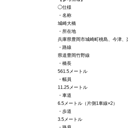
◯仕様
・名称
城崎大橋
・所在地
兵庫県豊岡市城崎町桃島、今津、
・路線
県道豊岡竹野線
・橋長
561.5メートル
・幅員
11.25メートル
・車道
6.5メートル（片側1車線×2）
・歩道
3.5メートル
・路肩