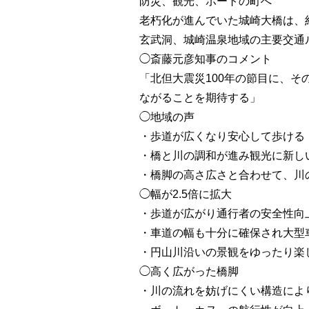
防災、観光、ボートの町へ
老朽化が進んでいた城崎大橋は、約
玄武洞、城崎温泉地域の主要交通
◯斎藤元彦知事のコメント
「北但大震災100年の節目に、
ながることを期待する」
◯地域の声
・歩道が広くなり安心して歩ける
・橋と川の調和が進み観光に新し
・橋脚の高さ広さと合わせて、川
◯幅が2.5倍に拡大
・歩道が広がり通行者の安全性向
・車道の幅も十分に確保され大型
・円山川沿いの景観をゆったり楽
◯高く広がった橋脚
・川の流れを妨げにくい構造によ