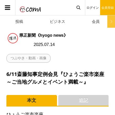
ログイン
会員登録
投稿
ビジネス
会員

県正新聞《hyogo news》
2025.07.14
つぶやき・動画・画像
6/11斎藤知事定例会見『ひょうご楽市楽座
～ご当地グルメとイベント満載～』
本文
追記
ひょうご楽市楽座