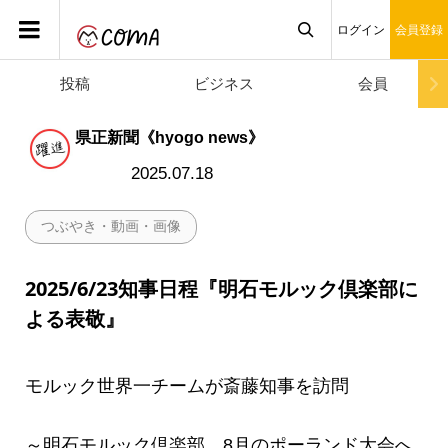
ログイン
会員登録
投稿
ビジネス
会員

県正新聞《hyogo news》
2025.07.18
つぶやき・動画・画像
2025/6/23知事日程『明石モルック倶楽部に
よる表敬』
モルック世界一チームが斎藤知事を訪問
～明石モルック倶楽部、8月のポーランド大会へ