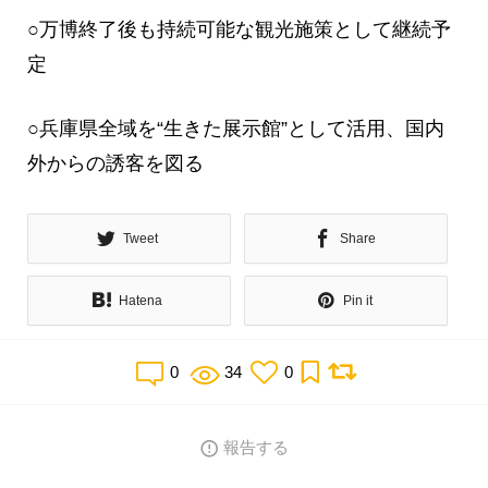
○万博終了後も持続可能な観光施策として継続予
定
○兵庫県全域を“生きた展示館”として活用、国内
外からの誘客を図る
Tweet
Share
Hatena
Pin it
0
34
0
報告する