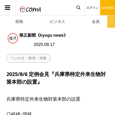
ログイン
会員登録
投稿
ビジネス
会員

県正新聞《hyogo news》
2025.09.17
つぶやき・動画・画像
2025/8/6 定例会見『兵庫県特定外来生物対
策本部の設置』
兵庫県特定外来生物対策本部の設置
◎経緯･現状