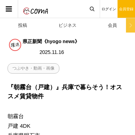
ログイン
会員登録
投稿
ビジネス
会員

県正新聞《hyogo news》
2025.11.16
つぶやき・動画・画像
『朝霧台（戸建）』兵庫で暮らそう！オス
スメ賃貸物件
朝霧台
戸建 4DK