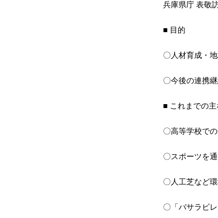
兵庫県庁 表敬
■ 目的
〇人材育成・地
〇今後の連携継
■ これまでの
〇高等学校での
〇スポーツを通
〇人工芝など環
〇「バサラビレ