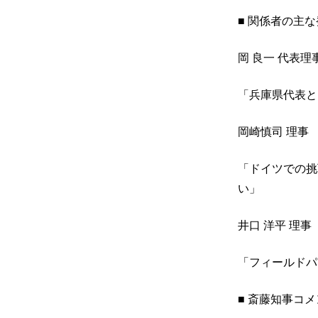
■ 関係者の主
岡 良一 代表理
「兵庫県代表と
岡崎慎司 理事
「ドイツでの挑
い」
井口 洋平 理事
「フィールドパ
■ 斎藤知事コ