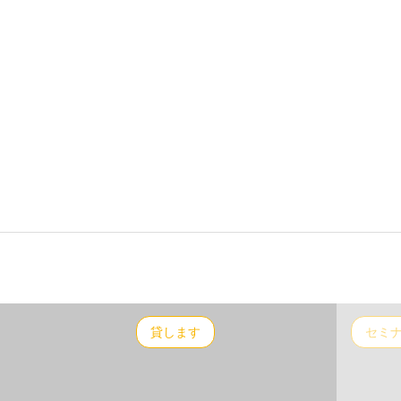
貸します
セミ