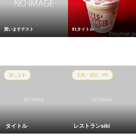
買いますテスト
91タイトル
貸します
広告・宣伝・PR
タイトル
レストランsiki