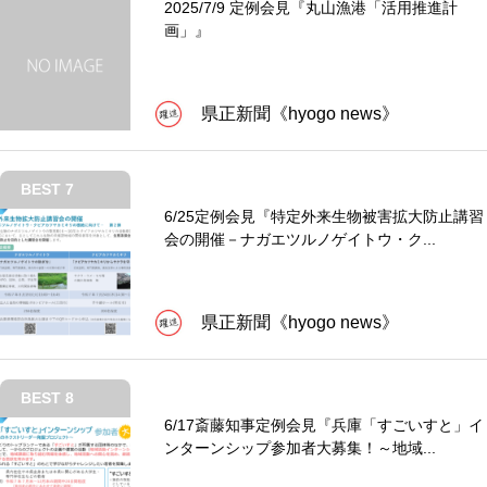
2025/7/9 定例会見『丸山漁港「活用推進計
画」』
県正新聞《hyogo news》
BEST 7
6/25定例会見『特定外来生物被害拡大防止講習
会の開催－ナガエツルノゲイトウ・ク...
県正新聞《hyogo news》
BEST 8
6/17斎藤知事定例会見『兵庫「すごいすと」イ
ンターンシップ参加者大募集！～地域...