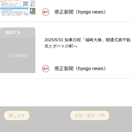
県正新聞《hyogo news》
BEST 9
2025/5/31 知事日程「城崎大橋」開通式典🎊観
光とボートの町へ
県正新聞《hyogo news》
貸します
広告・宣伝・PR